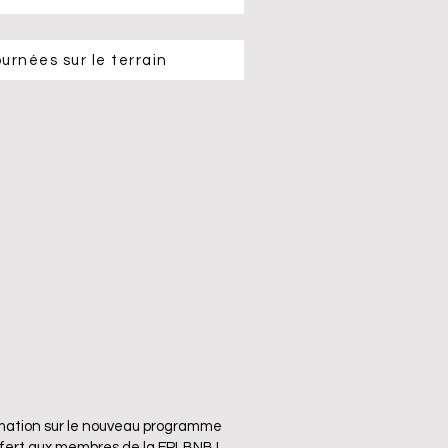
urnées sur le terrain
rmation sur le nouveau programme
ffert aux membres de la FPLBNB !