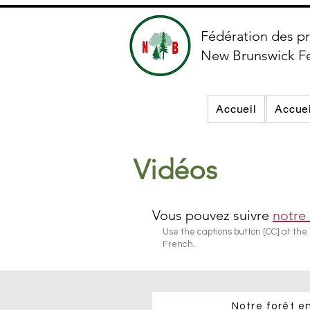
Fédération des pr
New Brunswick F
Accueil
Accuei
Vidéos
Vous pouvez suivre
notre
Use the captions button [CC] at the 
French.
Notre forêt en