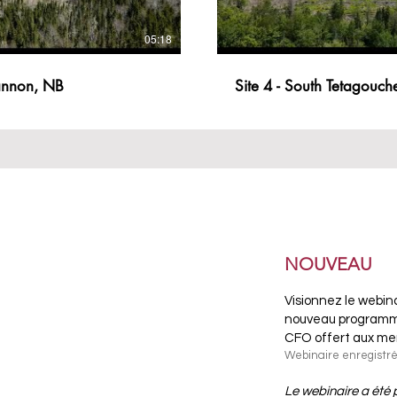
05:18
3 - Shannon, NB
Site 4 - South Tetagouch
NOUVEAU
Visionnez le webina
nouveau programme
CFO offert aux me
Webinaire enregistré 
Le webinaire a été 