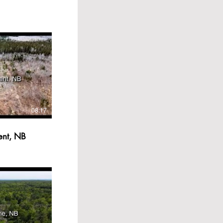
08:17
ement, NB