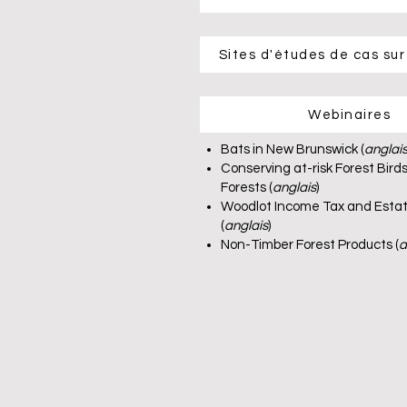
Sites d'études de cas sur
Webinaires
Bats in New Brunswick (
anglai
​Conserving at-risk Forest Bir
Forests (
anglais
)
Woodlot Income Tax and Esta
(
anglais
)
​Non-Timber Forest Products (
a