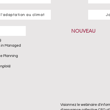
 l'adaptation au climat
Jo
NOUVEAU
s
)
ds in Managed
te Planning
nglais
)
Visionnez le webinaire d'info
d'assurance collective CFO o