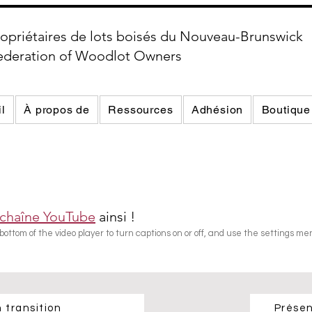
opriétaires de lots boisés du Nouveau-Brunswick
ederation of Woodlot Owners
l
À propos de
Ressources
Adhésion
Boutique
 chaîne YouTube
ainsi !
bottom of the video player to turn captions on or off, and use the settings me
 transition
Présen