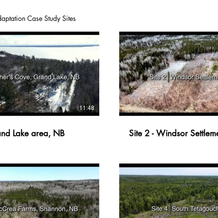
aptation Case Study Sites
11:48
 - Grand Lake area, NB
Site 2 - Windsor Settl