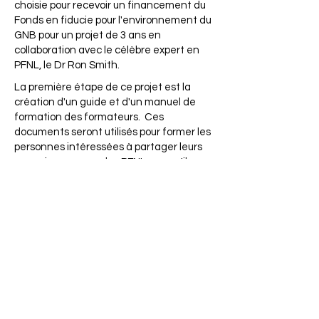
choisie pour recevoir un financement du
Fonds en fiducie pour l'environnement du
GNB pour un projet de 3 ans en
collaboration avec le célèbre expert en
PFNL, le Dr Ron Smith.
La première étape de ce projet est la
création d'un guide et d'un manuel de
formation des formateurs. Ces
documents seront utilisés pour former les
personnes intéressées à partager leurs
connaissances sur les PFNL - ce qu'ils
sont, les divers usages qu'ils peuvent
avoir, comment les récolter de façon
durable, etc. Il y a tellement de types de
PFNL au Nouveau-Brunswick qu'il s'agit
d'une tâche énorme !
Ensuite, il faudra tester le matériel de
formation, former les formateurs, puis
partager l'information avec le plus grand
nombre de personnes possible.