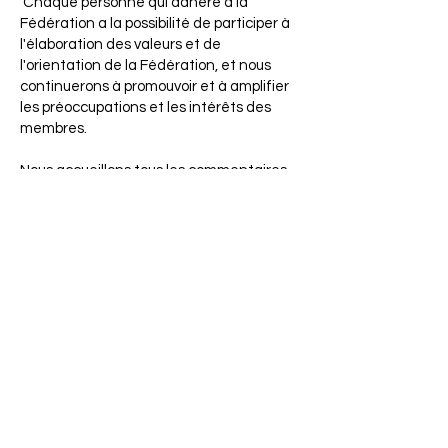
Chaque personne qui adhère à la
Fédération a la possibilité de participer à
l'élaboration des valeurs et de
l'orientation de la Fédération, et nous
continuerons à promouvoir et à amplifier
les préoccupations et les intérêts des
membres.
Nous accueillons tous les commentaires,
suggestions et questions de nos
membres. N'hésitez pas à nous
contacter à tout moment.
Contactez-nous!
Continuer vers la page d'accueil des membres