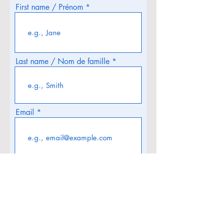
First name / Prénom
Last name / Nom de famille
Email
I would like to receive
occasional emails regarding
events and other updates from
NBFWO / Je souhaite recevoir
des courriels occasionnels
concernant les événements et
autres mises à jour de la
FPLBNB