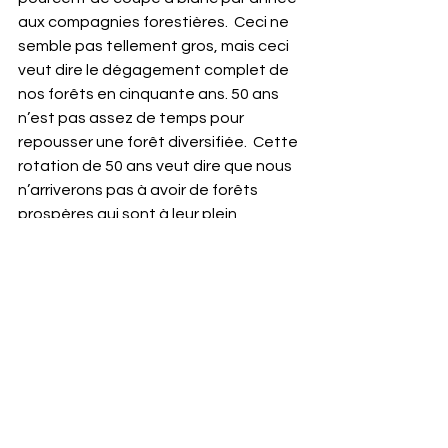
aux compagnies forestières.  Ceci ne 
semble pas tellement gros, mais ceci 
veut dire le dégagement complet de 
nos forêts en cinquante ans. 50 ans 
n’est pas assez de temps pour 
repousser une forêt diversifiée.  Cette 
rotation de 50 ans veut dire que nous 
n’arriverons pas à avoir de forêts 
prospères qui sont à leur plein 
potentiel.
Cette vision, je crois, n’est pas celle 
que la majorité des néo-brunswickois 
veulent voir.  Les néo-brunswickois 
visualisent nos forêts comme étant 
bien plus qu’une source de fibre.
Ce que les gouvernements successifs 