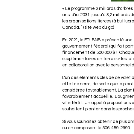
« Le programme 2 milliards d'arbres 
ans, d'ici 2031, jusqu'à 3,2 milliards
les organisations tierces (à but lucr
Canada. ” (
site web du gc)
En 2021, le FPLBNB a présenté une
gouvernement fédéral (qui fait parti
financement de 500 000 $ ! Chaque 
supplémentaires en terre sur les lo
en collaboration avec le personnel d
L'un des éléments clés de ce volet 
effet de serre, de sorte que la pla
considérée favorablement. La plant
favorablement accueillie. L'augmenta
vif intérêt. Un appel à propositions
souhaitent planter dans les proch
Si vous souhaitez obtenir de plus 
ou en composant le 506-459-2990.