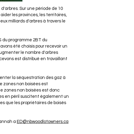
 d'arbres. Sur une période de 10
aider les provinces, les territoires,
eux milliards d'arbres à travers le
0 $ du programme 2BT du
 avons été choisis pour recevoir un
 augmenter le nombre d'arbres
evons est distribué en travaillant
.
menter la séquestration des gaz à
de zones non boisées est
de zones non boisées est donc
ces en péril suscitent également un
es que les propriétaires de boisés
usannah a
ED@nbwoodlotowners.ca