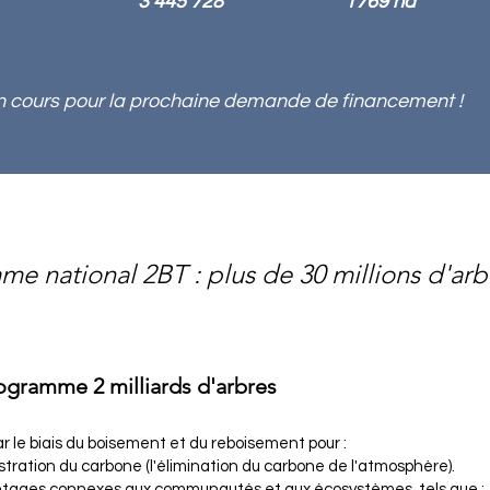
3 445 728
1769 ha
en cours pour la prochaine demande de financement !
e national 2BT : plus de 30 millions d'arb
ogramme 2 milliards d'arbres
r le biais du boisement et du reboisement pour :
tration du carbone (l'élimination du carbone de l'atmosphère).
antages connexes aux communautés et aux écosystèmes, tels que :