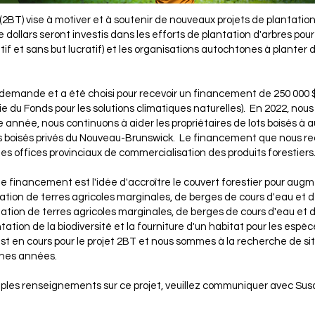
(2BT) vise à motiver et à soutenir de nouveaux projets de plantation
 de dollars seront investis dans les efforts de plantation d'arbres pour 
atif et sans but lucratif) et les organisations autochtones à planter d
 demande et a été choisi pour recevoir un financement de 250 00
e du Fonds pour les solutions climatiques naturelles). En 2022, nous
année, nous continuons à aider les propriétaires de lots boisés à
ts boisés privés du Nouveau-Brunswick. Le financement que nous rec
es offices provinciaux de commercialisation des produits forestiers
de financement est l'idée d'accroître le couvert forestier pour aug
ntation de terres agricoles marginales, de berges de cours d'eau et 
ation de terres agricoles marginales, de berges de cours d'eau et 
tion de la biodiversité et la fourniture d'un habitat pour les espè
 est en cours pour le projet 2BT et nous sommes à la recherche de sit
aines années.
amples renseignements sur ce projet, veuillez communiquer avec S