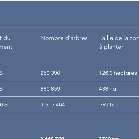
t du
Nombre d'arbres
Taille de la zo
ment
à planter
 $
259 390
126,3 hectares
 $
860 859
438 ha
6 $
1 517 464
787 ha