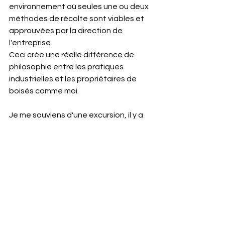
environnement où seules une ou deux 
méthodes de récolte sont viables et 
approuvées par la direction de 
l'entreprise.
Ceci crée une réelle différence de 
philosophie entre les pratiques 
industrielles et les propriétaires de 
boisés comme moi.
Je me souviens d'une excursion, il y a 
quelques années, au cours de 
laquelle on nous a demandé 
d'élaborer un plan pour un 
peuplement qui s’était naturellement 
régénéré après la récolte.  À mes yeux 
et à ceux des autres propriétaires de 
boisés, le peuplement semblait 
parfait : Il y avait huit ou dix espèces 
différentes, dont des sapins, des 