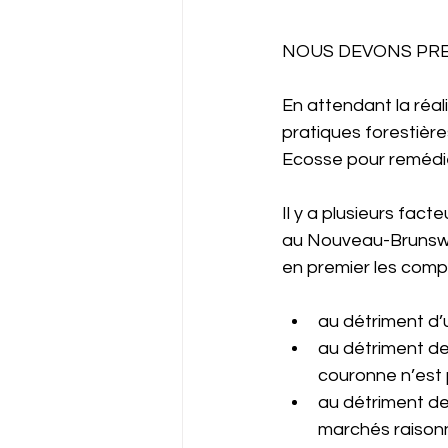
NOUS DEVONS PRE
En attendant la réa
pratiques forestière
Ecosse pour remédier 
Il y a plusieurs fact
au Nouveau-Brunswick
en premier les comp
au détriment d’u
au détriment des
couronne n’est p
au détriment des
marchés raison