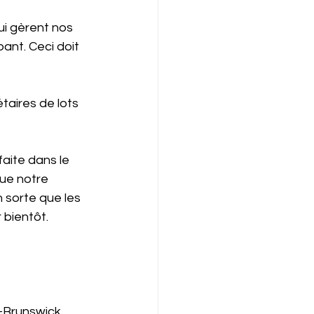
i gèrent nos 
ant. Ceci doit 
taires de lots 
aite dans le 
ue notre 
 sorte que les 
 bientôt.
u-Brunswick