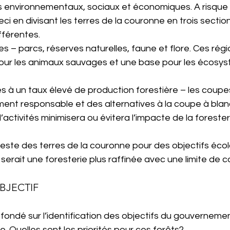
fs environnementaux, sociaux et économiques. A risque 
 ceci en divisant les terres de la couronne en trois sectio
fférentes.
s – parcs, réserves naturelles, faune et flore. Ces rég
our les animaux sauvages et une base pour les écosyst
 à un taux élevé de production forestière – les coupes 
ent responsable et des alternatives à la coupe à blanc
activités minimisera ou évitera l’impacte de la foresteri
este des terres de la couronne pour des objectifs écol
 serait une foresterie plus raffinée avec une limite de 
BJECTIF
fondé sur l’identification des objectifs du gouvernemen
e. Quelles sont les priorités pour ces forêts?