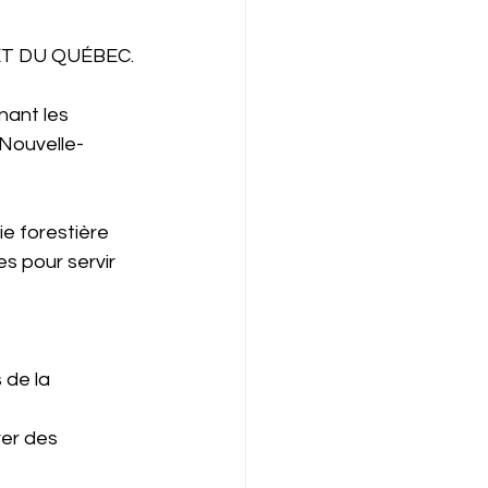
T DU QUÉBEC.
ant les 
 Nouvelle-
ie forestière 
s pour servir 
 de la 
ver des 