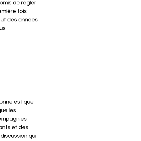
omis de régler 
emière fois 
but des années 
us 
ronne est que 
ue les 
 compagnies 
ants et des 
 discussion qui 