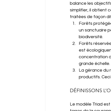
balance les objecti
simplifier, il obtient
traitées de façon di
Forêts protégée
un sanctuaire p
biodiversité.
Forêts réservées
est écologiquem
concentration d’
grande échelle.
La gérance du r
productifs. Ceci
DÉFINISSONS L’O
Le modèle Triad est 
terres de la couronn