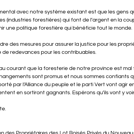
ntal avec notre système existant est que les gens qu
 (industries forestières) qui font de l’argent en la coup
ir une politique forestière qui bénéficie tout le monde.
ndre des mesures pour assurer la justice pour les proprié
e de redevances pour les contribuables.
 courant que la foresterie de notre province est mal f
hangements sont promus et nous sommes confiants q
té par l’Alliance du peuple et le parti Vert vont agir en
entent en sortiront gagnants. Espérons qu’ils vont y voir
te.
on des Propriétaires des Lot Boisés Privés du Nouvea