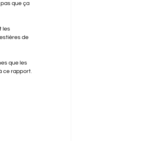
t pas que ça 
 les 
estières de 
es que les 
à ce rapport.