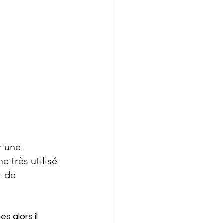
r une 
e très utilisé 
t de 
 alors il 