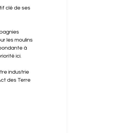
if clé de ses 
pagnies 
ur les moulins 
bondante à 
orité ici.
re industrie 
Act des Terre 