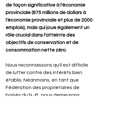
de façon significative à l'économie 
provinciale (875 millions de dollars à 
l'économie provinciale et plus de 2000 
emplois), mais qui joue également un 
rôle crucial dans l'atteinte des 
objectifs de conservation et de 
consommation nette zéro.
Nous reconnaissons qu'il est difficile 
de lutter contre des intérêts bien 
établis. Néanmoins, en tant que 
Fédération des propriétaires de 
boisés du N.-B., nous demeurons 
inébranlables dans notre 
engagement à défendre les intérêts 
du " petit gars " et à promouvoir la 
sensibilisation à l'importance du 
secteur des boisés privés. Nous 