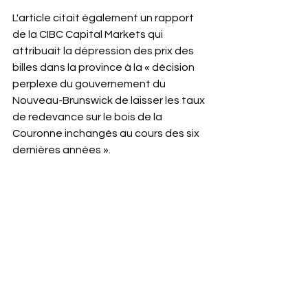
L'article citait également un rapport 
de la CIBC Capital Markets qui 
attribuait la dépression des prix des 
billes dans la province à la « décision 
perplexe du gouvernement du 
Nouveau-Brunswick de laisser les taux 
de redevance sur le bois de la 
Couronne inchangés au cours des six 
dernières années ». 
« On dirait qu'il y a un propriétaire dans 
la province qui ne veut pas percevoir 
ses loyers », a fait remarquer 
l'analyste à l'origine du rapport lors 
d'une conférence téléphonique, selon 
la CBC.
Pendant que le ministre Holland 