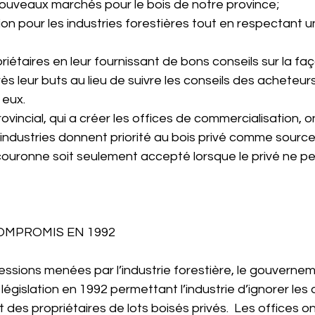
uveaux marchés pour le bois de notre province;
ion pour les industries forestières tout en respectant u
iétaires en leur fournissant de bons conseils sur la fa
rès leur buts au lieu de suivre les conseils des acheteurs 
 eux.
incial, qui a créer les offices de commercialisation, o
industries donnent priorité au bois privé comme source
 couronne soit seulement accepté lorsque le privé ne peu
COMPROMIS EN 1992
essions menées par l’industrie forestière, le gouverne
gislation en 1992 permettant l’industrie d’ignorer les o
des propriétaires de lots boisés privés.  Les offices on