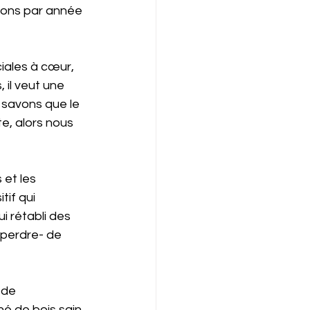
ions par année 
iales à cœur, 
 il veut une 
 savons que le 
e, alors nous 
 et les 
if qui 
i rétabli des 
 perdre- de 
 de 
hé de bois sain 