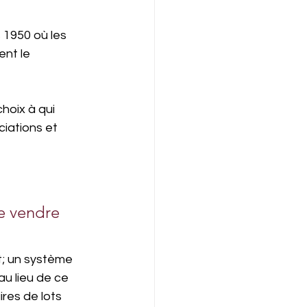
1950 où les 
ent le 
hoix à qui 
iations et 
e vendre 
t; un système 
au lieu de ce 
res de lots 