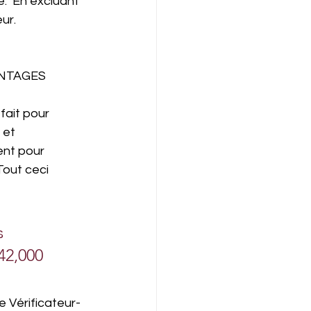
.  En excluant 
ur.
ANTAGES
fait pour 
 et 
ent pour 
Tout ceci 
s 
42,000 
 Vérificateur-