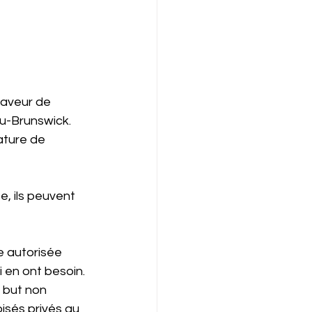
faveur de 
u-Brunswick.  
ature de 
, ils peuvent 
e autorisée 
 en ont besoin. 
 but non 
oisés privés qu