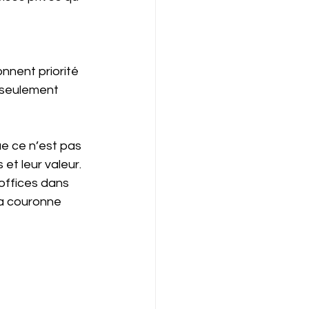
nnent priorité 
 seulement 
ue ce n’est pas 
t leur valeur. 
offices dans 
la couronne 