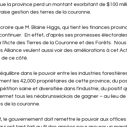
e la province perd un montant exorbitant de $100 mill
aise gestion des terres de la couronne.
roire que M. Blaine Higgs, qui tient les finances provinc
continuer.  En effet, d’après ses promesses électorales,
 l’Acte des Terres de la Couronne et des Forêts.  Nous
s Alliance veulent aussi voir des améliorations à cet Act
 de ce côté.
l’équilibre dans le pouvoir entre les industries forestières
nt les 42,000 propriétaires de cette province; du posit
tion saine et diversifiée dans l’industrie; du positif qu
permet tous les néobrunswickois de gagner – au lieu de
es de la couronne.
if, le gouvernement doit remettre le pouvoir aux offices
ui ont tant fait au fil des années pour assurer un marc