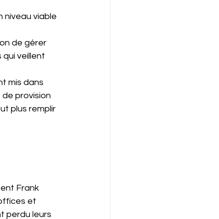
n niveau viable 
çon de gérer 
qui veillent 
nt mis dans 
 de provision 
t plus remplir 
ment Frank 
ffices et 
t perdu leurs 